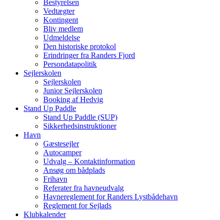
Bestyrelsen
Vedtægter
Kontingent
Bliv medlem
Udmeldelse
Den historiske protokol
Erindringer fra Randers Fjord
Persondatapolitik
Sejlerskolen
Sejlerskolen
Junior Sejlerskolen
Booking af Hedvig
Stand Up Paddle
Stand Up Paddle (SUP)
Sikkerhedsinstruktioner
Havn
Gæstesejler
Autocamper
Udvalg – Kontaktinformation
Ansøg om bådplads
Frihavn
Referater fra havneudvalg
Havnereglement for Randers Lystbådehavn
Reglement for Sejlads
Klubkalender