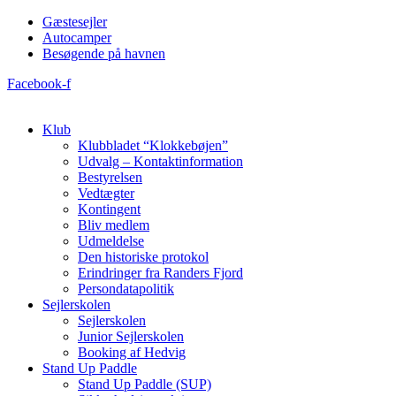
Videre
Gæstesejler
til
Autocamper
indhold
Besøgende på havnen
Facebook-f
Klub
Klubbladet “Klokkebøjen”
Udvalg – Kontaktinformation
Bestyrelsen
Vedtægter
Kontingent
Bliv medlem
Udmeldelse
Den historiske protokol
Erindringer fra Randers Fjord
Persondatapolitik
Sejlerskolen
Sejlerskolen
Junior Sejlerskolen
Booking af Hedvig
Stand Up Paddle
Stand Up Paddle (SUP)