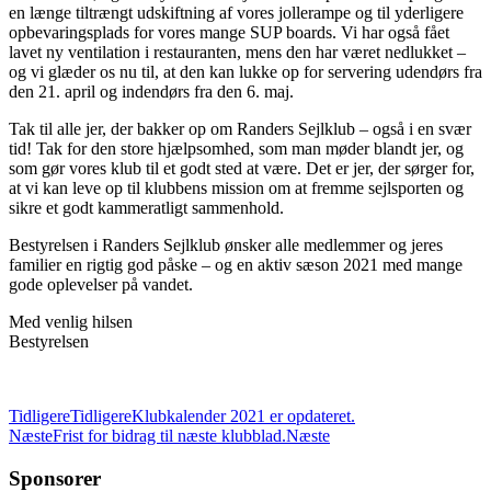
en længe tiltrængt udskiftning af vores jollerampe og til yderligere
opbevaringsplads for vores mange SUP boards. Vi har også fået
lavet ny ventilation i restauranten, mens den har været nedlukket –
og vi glæder os nu til, at den kan lukke op for servering udendørs fra
den 21. april og indendørs fra den 6. maj.
Tak til alle jer, der bakker op om Randers Sejlklub – også i en svær
tid! Tak for den store hjælpsomhed, som man møder blandt jer, og
som gør vores klub til et godt sted at være. Det er jer, der sørger for,
at vi kan leve op til klubbens mission om at fremme sejlsporten og
sikre et godt kammeratligt sammenhold.
Bestyrelsen i Randers Sejlklub ønsker alle medlemmer og jeres
familier en rigtig god påske – og en aktiv sæson 2021 med mange
gode oplevelser på vandet.
Med venlig hilsen
Bestyrelsen
Tidligere
Tidligere
Klubkalender 2021 er opdateret.
Næste
Frist for bidrag til næste klubblad.
Næste
Sponsorer