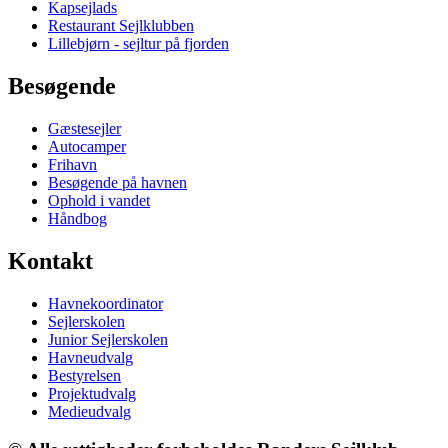
Kapsejlads
Restaurant Sejlklubben
Lillebjørn - sejltur på fjorden
Besøgende
Gæstesejler
Autocamper
Frihavn
Besøgende på havnen
Ophold i vandet
Håndbog
Kontakt
Havnekoordinator
Sejlerskolen
Junior Sejlerskolen
Havneudvalg
Bestyrelsen
Projektudvalg
Medieudvalg