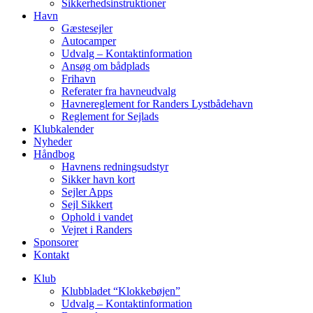
Sikkerhedsinstruktioner
Havn
Gæstesejler
Autocamper
Udvalg – Kontaktinformation
Ansøg om bådplads
Frihavn
Referater fra havneudvalg
Havnereglement for Randers Lystbådehavn
Reglement for Sejlads
Klubkalender
Nyheder
Håndbog
Havnens redningsudstyr
Sikker havn kort
Sejler Apps
Sejl Sikkert
Ophold i vandet
Vejret i Randers
Sponsorer
Kontakt
Klub
Klubbladet “Klokkebøjen”
Udvalg – Kontaktinformation