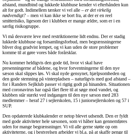
afstand, mundbind og lukkede klubhuse kender vi efterhånden kun
alt for godt. Indimellem tænker vi vel alle –
er det virkelig
nødvendigt?
– men vi kan ikke se bort fra, at der er en reel
smitterisiko, ligesom der i klubben er mange ældre, som er i en
særlig risikogruppe.
Vi må desværre leve med restriktionerne lidt endnu. Der er stadig
lukkede klubhuse og forsamlingsforbud, men begrænsningerne
bliver dog gradvist lempet, og vi kan uden de store problemer
komme til at gøre vores både forårsklar.
Nu kommer heldigvis den gode tid, hvor vi skal have
presenningerne af bådene, og hvor forventningerne til den nye
sæson skal slippes løs. Vi skal nyde gensynet, hjælpsomheden og
den gode stemning på vinterpladsen – naturligvis med god afstand –
for i Randers Sejlklub passer vi rigtig godt på hinanden. Situationen
med coronavirus har også fået flere til at søge mod vandet, og
klubben står stærkt ved indgangen til den nye sæson med 283
medlemmer – heraf 27 i sejlerskolen, 15 i juniorsejlerskolen og 57 i
SUP.
Den opdaterede klubkalender er netop blevet udsendt. Den er fyldt
med gode aktiviteter hele sæsonen, som vi håber kan gennemføres
uden for mange begrænsninger. Vi vil alle gerne støtte op om
aktiviteterne, og i bestyrelsen arbejder vi bl.a. på at skaffe penge til