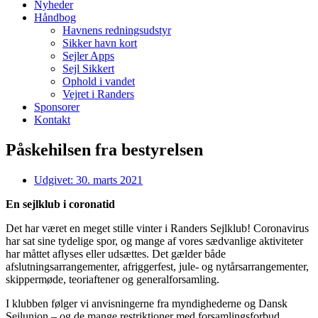
Nyheder
Håndbog
Havnens redningsudstyr
Sikker havn kort
Sejler Apps
Sejl Sikkert
Ophold i vandet
Vejret i Randers
Sponsorer
Kontakt
Påskehilsen fra bestyrelsen
Udgivet:
30. marts 2021
En sejlklub i coronatid
Det har været en meget stille vinter i Randers Sejlklub! Coronavirus
har sat sine tydelige spor, og mange af vores sædvanlige aktiviteter
har måttet aflyses eller udsættes. Det gælder både
afslutningsarrangementer, afriggerfest, jule- og nytårsarrangementer,
skippermøde, teoriaftener og generalforsamling.
I klubben følger vi anvisningerne fra myndighederne og Dansk
Sejlunion – og de mange restriktioner med forsamlingsforbud,