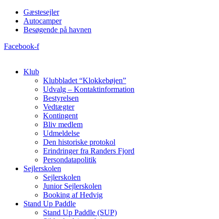
Videre
Gæstesejler
til
Autocamper
indhold
Besøgende på havnen
Facebook-f
Klub
Klubbladet “Klokkebøjen”
Udvalg – Kontaktinformation
Bestyrelsen
Vedtægter
Kontingent
Bliv medlem
Udmeldelse
Den historiske protokol
Erindringer fra Randers Fjord
Persondatapolitik
Sejlerskolen
Sejlerskolen
Junior Sejlerskolen
Booking af Hedvig
Stand Up Paddle
Stand Up Paddle (SUP)