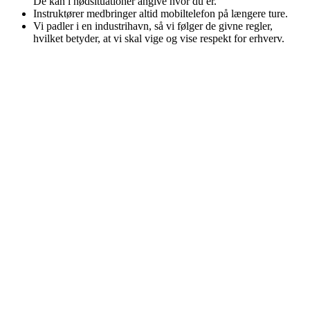
De kan i nødsituationer angive hvor du er.
Instruktører medbringer altid mobiltelefon på længere ture.
Vi padler i en industrihavn, så vi følger de givne regler,
hvilket betyder, at vi skal vige og vise respekt for erhverv.