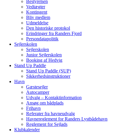
Bestyrelsen
Vedtægter
Kontingent
Bliv medlem
Udmeldelse
Den historiske protokol
Erindringer fra Randers Fjord
Persondatapolitik
Sejlerskolen
Sejlerskolen
Junior Sejlerskolen
Booking af Hedvig
Stand Up Paddle
Stand Up Paddle (SUP)
Sikkerhedsinstruktioner
Havn
Gæstesejler
Autocamper
Udvalg – Kontaktinformation
Ansøg om bådplads
Frihavn
Referater fra havneudvalg
Havnereglement for Randers Lystbådehavn
Reglement for Sejlads
Klubkalender