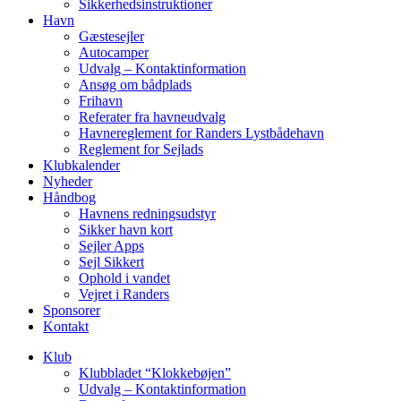
Sikkerhedsinstruktioner
Havn
Gæstesejler
Autocamper
Udvalg – Kontaktinformation
Ansøg om bådplads
Frihavn
Referater fra havneudvalg
Havnereglement for Randers Lystbådehavn
Reglement for Sejlads
Klubkalender
Nyheder
Håndbog
Havnens redningsudstyr
Sikker havn kort
Sejler Apps
Sejl Sikkert
Ophold i vandet
Vejret i Randers
Sponsorer
Kontakt
Klub
Klubbladet “Klokkebøjen”
Udvalg – Kontaktinformation