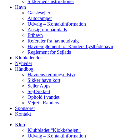
Sikkerhedsinstruktioner
Havn
Gæstesejler
Autocamper
Udvalg – Kontaktinformation
Ansøg om bådplads
Frihavn
Referater fra havneudvalg
Havnereglement for Randers Lystbådehavn
Reglement for Sejlads
Klubkalender
Nyheder
Håndbog
Havnens redningsudstyr
Sikker havn kort
Sejler Apps
Sejl Sikkert
Ophold i vandet
Vejret i Randers
Sponsorer
Kontakt
Klub
Klubbladet “Klokkebøjen”
Udvalg – Kontaktinformation