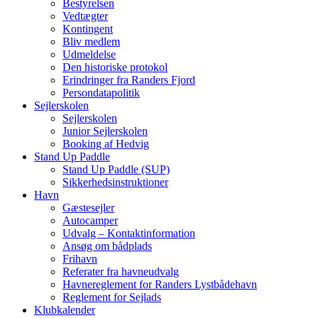
Bestyrelsen
Vedtægter
Kontingent
Bliv medlem
Udmeldelse
Den historiske protokol
Erindringer fra Randers Fjord
Persondatapolitik
Sejlerskolen
Sejlerskolen
Junior Sejlerskolen
Booking af Hedvig
Stand Up Paddle
Stand Up Paddle (SUP)
Sikkerhedsinstruktioner
Havn
Gæstesejler
Autocamper
Udvalg – Kontaktinformation
Ansøg om bådplads
Frihavn
Referater fra havneudvalg
Havnereglement for Randers Lystbådehavn
Reglement for Sejlads
Klubkalender