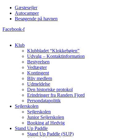
Videre
Gæstesejler
til
Autocamper
indhold
Besøgende på havnen
Facebook-f
Klub
Klubbladet “Klokkebøjen”
Udvalg – Kontaktinformation
Bestyrelsen
Vedtægter
Kontingent
Bliv medlem
Udmeldelse
Den historiske protokol
Erindringer fra Randers Fjord
Persondatapolitik
Sejlerskolen
Sejlerskolen
Junior Sejlerskolen
Booking af Hedvig
Stand Up Paddle
Stand Up Paddle (SUP)