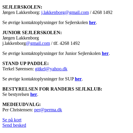
SEJLERSKOLEN:
Jørgen Lakkenborg:
j.lakkenborg@gmail.com
/ 4268 1492
Se øvrige kontaktoplysninger for Sejlerskolen
her
.
JUNIOR SEJLERSKOLEN:
Jørgen Lakkenborg
j.lakkenborg
@gmail.com
/ tlf. 4268 1492
Se øvrige kontaktoplysninger for Junior Sejlerskolen
her
.
STAND UP PADDLE:
Terkel Sørensen:
gitkel@yahoo.dk
Se øvrige kontaktoplysninger for SUP
her
.
BESTYRELSEN FOR RANDERS SEJLKLUB:
Se bestyrelsen
her
.
MEDIEUDVALG:
Per Christensen:
per@perma.dk
Se på kort
Send besked