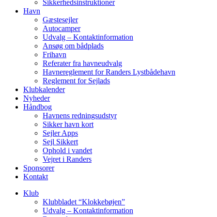
Sikkerhedsinstruktioner
Havn
Gæstesejler
Autocamper
Udvalg – Kontaktinformation
Ansøg om bådplads
Frihavn
Referater fra havneudvalg
Havnereglement for Randers Lystbådehavn
Reglement for Sejlads
Klubkalender
Nyheder
Håndbog
Havnens redningsudstyr
Sikker havn kort
Sejler Apps
Sejl Sikkert
Ophold i vandet
Vejret i Randers
Sponsorer
Kontakt
Klub
Klubbladet “Klokkebøjen”
Udvalg – Kontaktinformation