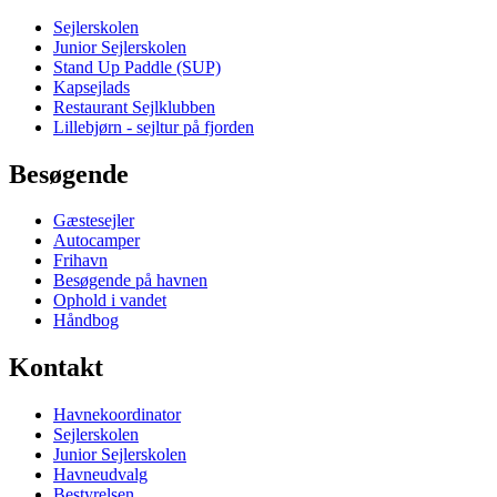
Sejlerskolen
Junior Sejlerskolen
Stand Up Paddle (SUP)
Kapsejlads
Restaurant Sejlklubben
Lillebjørn - sejltur på fjorden
Besøgende
Gæstesejler
Autocamper
Frihavn
Besøgende på havnen
Ophold i vandet
Håndbog
Kontakt
Havnekoordinator
Sejlerskolen
Junior Sejlerskolen
Havneudvalg
Bestyrelsen