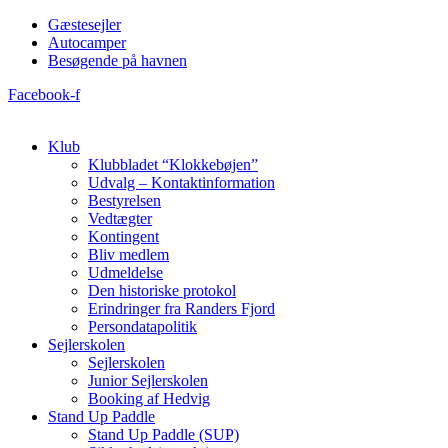
Videre
Gæstesejler
til
Autocamper
indhold
Besøgende på havnen
Facebook-f
Klub
Klubbladet “Klokkebøjen”
Udvalg – Kontaktinformation
Bestyrelsen
Vedtægter
Kontingent
Bliv medlem
Udmeldelse
Den historiske protokol
Erindringer fra Randers Fjord
Persondatapolitik
Sejlerskolen
Sejlerskolen
Junior Sejlerskolen
Booking af Hedvig
Stand Up Paddle
Stand Up Paddle (SUP)