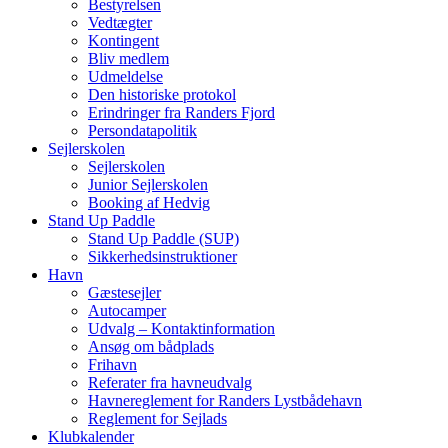
Bestyrelsen
Vedtægter
Kontingent
Bliv medlem
Udmeldelse
Den historiske protokol
Erindringer fra Randers Fjord
Persondatapolitik
Sejlerskolen
Sejlerskolen
Junior Sejlerskolen
Booking af Hedvig
Stand Up Paddle
Stand Up Paddle (SUP)
Sikkerhedsinstruktioner
Havn
Gæstesejler
Autocamper
Udvalg – Kontaktinformation
Ansøg om bådplads
Frihavn
Referater fra havneudvalg
Havnereglement for Randers Lystbådehavn
Reglement for Sejlads
Klubkalender