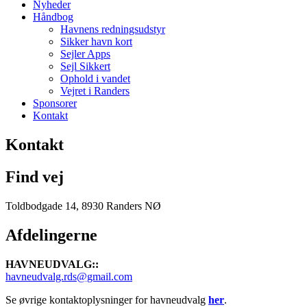
Nyheder
Håndbog
Havnens redningsudstyr
Sikker havn kort
Sejler Apps
Sejl Sikkert
Ophold i vandet
Vejret i Randers
Sponsorer
Kontakt
Kontakt
Find vej
Toldbodgade 14, 8930 Randers NØ
Afdelingerne
HAVNEUDVALG::
havneudvalg.rds@gmail.com
Se øvrige kontaktoplysninger for havneudvalg
her
.