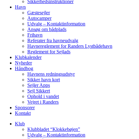
Sikkerhedsinstruktioner
Havn
Gæstesejler
Autocamper
Udvalg – Kontaktinformation
Ansøg om bådplads
Frihavn
Referater fra havneudvalg
Havnereglement for Randers Lystbådehavn
Reglement for Sejlads
Klubkalender
Nyheder
Håndbog
Havnens redningsudstyr
Sikker havn kort
Sejler Apps
Sejl Sikkert
Ophold i vandet
Vejret i Randers
Sponsorer
Kontakt
Klub
Klubbladet “Klokkebøjen”
Udvalg – Kontaktinformation