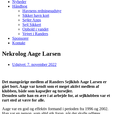
Nyheder
Håndbog
Havnens redningsudstyr
Sikker havn kort
Sejler Apps
Sejl Sikkert
Ophold i vandet
Vejret i Randers
Sponsorer
Kontakt
Nekrolog Aage Larsen
Udgivet:
7. november 2022
Det mangeårige medlem af Randers Sejlklub Aage Larsen er
gået bort. Aage var kendt som et meget aktivt medlem af
klubben, både som kapsejler og tursejler.
Desuden satte han en ære i at arbejde for, at sejlklubben var et
rart sted at være for alle.
Aage var en god og effektiv formand i perioden fra 1996 og 2002.
Han var en person, som altid gik foran, når der skulle udføres