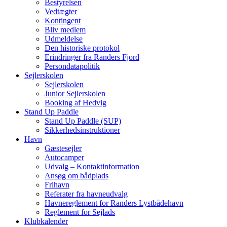
Bestyrelsen
Vedtægter
Kontingent
Bliv medlem
Udmeldelse
Den historiske protokol
Erindringer fra Randers Fjord
Persondatapolitik
Sejlerskolen
Sejlerskolen
Junior Sejlerskolen
Booking af Hedvig
Stand Up Paddle
Stand Up Paddle (SUP)
Sikkerhedsinstruktioner
Havn
Gæstesejler
Autocamper
Udvalg – Kontaktinformation
Ansøg om bådplads
Frihavn
Referater fra havneudvalg
Havnereglement for Randers Lystbådehavn
Reglement for Sejlads
Klubkalender