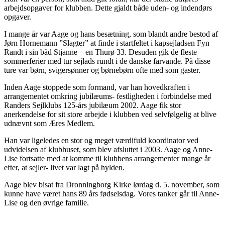
arbejdsopgaver for klubben. Dette gjaldt både uden- og indendørs
opgaver.
I mange år var Aage og hans besætning, som blandt andre bestod af
Jørn Hornemann ”Slagter” at finde i startfeltet i kapsejladsen Fyn
Randt i sin båd Stjanne – en Thurø 33. Desuden gik de fleste
sommerferier med tur sejlads rundt i de danske farvande. På disse
ture var børn, svigersønner og børnebørn ofte med som gaster.
Inden Aage stoppede som formand, var han hovedkraften i
arrangementet omkring jubilæums- festligheden i forbindelse med
Randers Sejlklubs 125-års jubilæum 2002. Aage fik stor
anerkendelse for sit store arbejde i klubben ved selvfølgelig at blive
udnævnt som Æres Medlem.
Han var ligeledes en stor og meget værdifuld koordinator ved
udvidelsen af klubhuset, som blev afsluttet i 2003. Aage og Anne-
Lise fortsatte med at komme til klubbens arrangementer mange år
efter, at sejler- livet var lagt på hylden.
Aage blev bisat fra Dronningborg Kirke lørdag d. 5. november, som
kunne have været hans 89 års fødselsdag. Vores tanker går til Anne-
Lise og den øvrige familie.