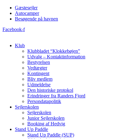
Videre
Gæstesejler
til
Autocamper
indhold
Besøgende på havnen
Facebook-f
Klub
Klubbladet “Klokkebøjen”
Udvalg – Kontaktinformation
Bestyrelsen
Vedtægter
Kontingent
Bliv medlem
Udmeldelse
Den historiske protokol
Erindringer fra Randers Fjord
Persondatapolitik
Sejlerskolen
Sejlerskolen
Junior Sejlerskolen
Booking af Hedvig
Stand Up Paddle
Stand Up Paddle (SUP)