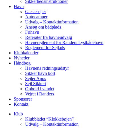
Sikkerhedsinstruktioner
Havn
Gæstesejler
Autocamper
Udvalg – Kontaktinformation
Ansøg om bådplads
Frihavn
Referater fra havneudvalg
Havnereglement for Randers Lystbådehavn
Reglement for Sejlads
Klubkalender
Nyheder
Håndbog
Havnens redningsudstyr
Sikker havn kort
Sejler Apps
Sejl Sikkert
Ophold i vandet
Vejret i Randers
Sponsorer
Kontakt
Klub
Klubbladet “Klokkebøjen”
Udvalg – Kontaktinformation