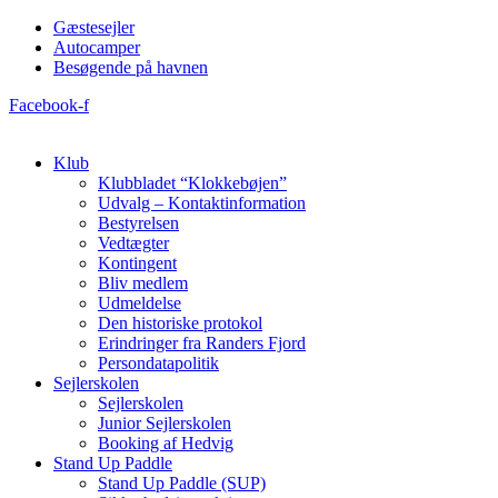
Videre
Gæstesejler
til
Autocamper
indhold
Besøgende på havnen
Facebook-f
Klub
Klubbladet “Klokkebøjen”
Udvalg – Kontaktinformation
Bestyrelsen
Vedtægter
Kontingent
Bliv medlem
Udmeldelse
Den historiske protokol
Erindringer fra Randers Fjord
Persondatapolitik
Sejlerskolen
Sejlerskolen
Junior Sejlerskolen
Booking af Hedvig
Stand Up Paddle
Stand Up Paddle (SUP)