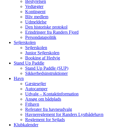
Bestyrelsen
Vedtægter
Kontingent
Bliv medlem
Udmeldelse
Den historiske protokol
Erindringer fra Randers Fjord
Persondatapolitik
Sejlerskolen
Sejlerskolen
Junior Sejlerskolen
Booking af Hedvig
Stand Up Paddle
Stand Up Paddle (SUP)
Sikkerhedsinstruktioner
Havn
Gæstesejler
Autocamper
Udvalg – Kontaktinformation
Ansøg om bådplads
Frihavn
Referater fra havneudvalg
Havnereglement for Randers Lystbådehavn
Reglement for Sejlads
Klubkalender