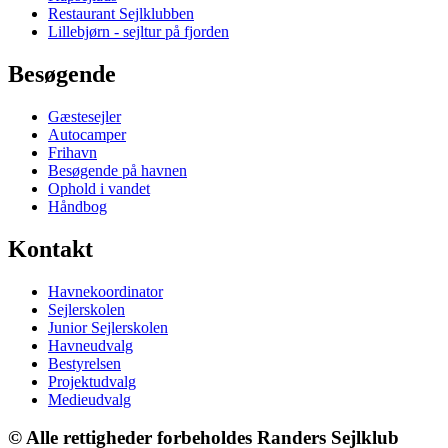
Restaurant Sejlklubben
Lillebjørn - sejltur på fjorden
Besøgende
Gæstesejler
Autocamper
Frihavn
Besøgende på havnen
Ophold i vandet
Håndbog
Kontakt
Havnekoordinator
Sejlerskolen
Junior Sejlerskolen
Havneudvalg
Bestyrelsen
Projektudvalg
Medieudvalg
© Alle rettigheder forbeholdes Randers Sejlklub