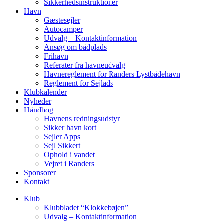
Sikkerhedsinstruktioner
Havn
Gæstesejler
Autocamper
Udvalg – Kontaktinformation
Ansøg om bådplads
Frihavn
Referater fra havneudvalg
Havnereglement for Randers Lystbådehavn
Reglement for Sejlads
Klubkalender
Nyheder
Håndbog
Havnens redningsudstyr
Sikker havn kort
Sejler Apps
Sejl Sikkert
Ophold i vandet
Vejret i Randers
Sponsorer
Kontakt
Klub
Klubbladet “Klokkebøjen”
Udvalg – Kontaktinformation