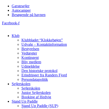
Videre
Gæstesejler
til
Autocamper
indhold
Besøgende på havnen
Facebook-f
Klub
Klubbladet “Klokkebøjen”
Udvalg – Kontaktinformation
Bestyrelsen
Vedtægter
Kontingent
Bliv medlem
Udmeldelse
Den historiske protokol
Erindringer fra Randers Fjord
Persondatapolitik
Sejlerskolen
Sejlerskolen
Junior Sejlerskolen
Booking af Hedvig
Stand Up Paddle
Stand Up Paddle (SUP)