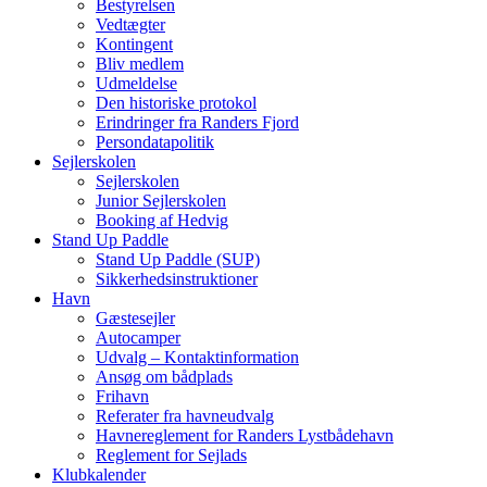
Bestyrelsen
Vedtægter
Kontingent
Bliv medlem
Udmeldelse
Den historiske protokol
Erindringer fra Randers Fjord
Persondatapolitik
Sejlerskolen
Sejlerskolen
Junior Sejlerskolen
Booking af Hedvig
Stand Up Paddle
Stand Up Paddle (SUP)
Sikkerhedsinstruktioner
Havn
Gæstesejler
Autocamper
Udvalg – Kontaktinformation
Ansøg om bådplads
Frihavn
Referater fra havneudvalg
Havnereglement for Randers Lystbådehavn
Reglement for Sejlads
Klubkalender