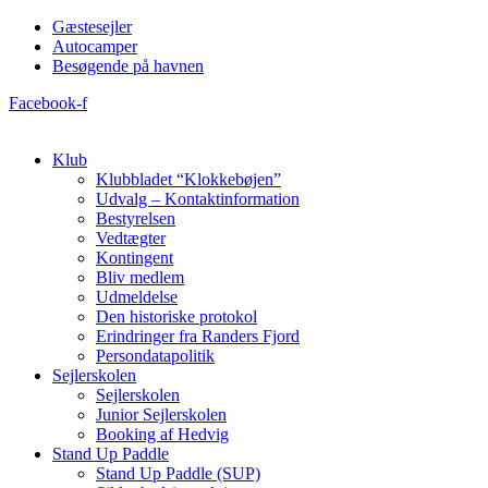
Videre
Gæstesejler
til
Autocamper
indhold
Besøgende på havnen
Facebook-f
Klub
Klubbladet “Klokkebøjen”
Udvalg – Kontaktinformation
Bestyrelsen
Vedtægter
Kontingent
Bliv medlem
Udmeldelse
Den historiske protokol
Erindringer fra Randers Fjord
Persondatapolitik
Sejlerskolen
Sejlerskolen
Junior Sejlerskolen
Booking af Hedvig
Stand Up Paddle
Stand Up Paddle (SUP)