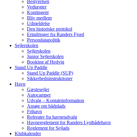
Bestyrelsen
Vedtægter
Kontingent
Bliv medlem
Udmeldelse
Den historiske protokol
Erindringer fra Randers Fjord
Persondatapolitik
Sejlerskolen
Sejlerskolen
Junior Sejlerskolen
Booking af Hedvig
Stand Up Paddle
Stand Up Paddle (SUP)
Sikkerhedsinstruktioner
Havn
Gæstesejler
Autocamper
Udvalg – Kontaktinformation
Ansøg om bådplads
Frihavn
Referater fra havneudvalg
Havnereglement for Randers Lystbådehavn
Reglement for Sejlads
Klubkalender