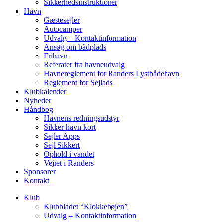
Sikkerhedsinstruktioner
Havn
Gæstesejler
Autocamper
Udvalg – Kontaktinformation
Ansøg om bådplads
Frihavn
Referater fra havneudvalg
Havnereglement for Randers Lystbådehavn
Reglement for Sejlads
Klubkalender
Nyheder
Håndbog
Havnens redningsudstyr
Sikker havn kort
Sejler Apps
Sejl Sikkert
Ophold i vandet
Vejret i Randers
Sponsorer
Kontakt
Klub
Klubbladet “Klokkebøjen”
Udvalg – Kontaktinformation