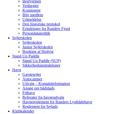
Bestyrelsen
Vedtægter
Kontingent
Bliv medlem
Udmeldelse
Den historiske protokol
Erindringer fra Randers Fjord
Persondatapolitik
Sejlerskolen
Sejlerskolen
Junior Sejlerskolen
Booking af Hedvig
Stand Up Paddle
Stand Up Paddle (SUP)
Sikkerhedsinstruktioner
Havn
Gæstesejler
Autocamper
Udvalg – Kontaktinformation
Ansøg om bådplads
Frihavn
Referater fra havneudvalg
Havnereglement for Randers Lystbådehavn
Reglement for Sejlads
Klubkalender