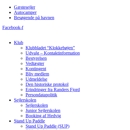
Videre
Gæstesejler
til
Autocamper
indhold
Besøgende på havnen
Facebook-f
Klub
Klubbladet “Klokkebøjen”
Udvalg – Kontaktinformation
Bestyrelsen
Vedtægter
Kontingent
Bliv medlem
Udmeldelse
Den historiske protokol
Erindringer fra Randers Fjord
Persondatapolitik
Sejlerskolen
Sejlerskolen
Junior Sejlerskolen
Booking af Hedvig
Stand Up Paddle
Stand Up Paddle (SUP)