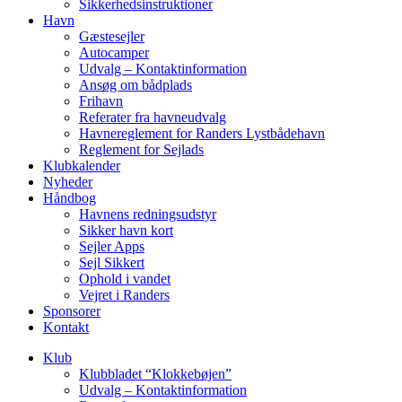
Sikkerhedsinstruktioner
Havn
Gæstesejler
Autocamper
Udvalg – Kontaktinformation
Ansøg om bådplads
Frihavn
Referater fra havneudvalg
Havnereglement for Randers Lystbådehavn
Reglement for Sejlads
Klubkalender
Nyheder
Håndbog
Havnens redningsudstyr
Sikker havn kort
Sejler Apps
Sejl Sikkert
Ophold i vandet
Vejret i Randers
Sponsorer
Kontakt
Klub
Klubbladet “Klokkebøjen”
Udvalg – Kontaktinformation