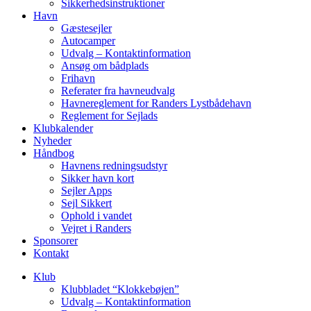
Sikkerhedsinstruktioner
Havn
Gæstesejler
Autocamper
Udvalg – Kontaktinformation
Ansøg om bådplads
Frihavn
Referater fra havneudvalg
Havnereglement for Randers Lystbådehavn
Reglement for Sejlads
Klubkalender
Nyheder
Håndbog
Havnens redningsudstyr
Sikker havn kort
Sejler Apps
Sejl Sikkert
Ophold i vandet
Vejret i Randers
Sponsorer
Kontakt
Klub
Klubbladet “Klokkebøjen”
Udvalg – Kontaktinformation