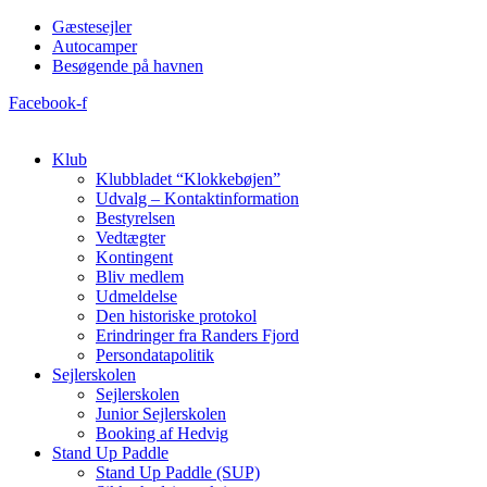
Videre
Gæstesejler
til
Autocamper
indhold
Besøgende på havnen
Facebook-f
Klub
Klubbladet “Klokkebøjen”
Udvalg – Kontaktinformation
Bestyrelsen
Vedtægter
Kontingent
Bliv medlem
Udmeldelse
Den historiske protokol
Erindringer fra Randers Fjord
Persondatapolitik
Sejlerskolen
Sejlerskolen
Junior Sejlerskolen
Booking af Hedvig
Stand Up Paddle
Stand Up Paddle (SUP)