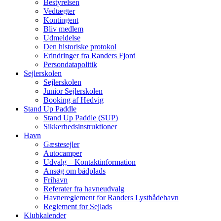
Bestyrelsen
Vedtægter
Kontingent
Bliv medlem
Udmeldelse
Den historiske protokol
Erindringer fra Randers Fjord
Persondatapolitik
Sejlerskolen
Sejlerskolen
Junior Sejlerskolen
Booking af Hedvig
Stand Up Paddle
Stand Up Paddle (SUP)
Sikkerhedsinstruktioner
Havn
Gæstesejler
Autocamper
Udvalg – Kontaktinformation
Ansøg om bådplads
Frihavn
Referater fra havneudvalg
Havnereglement for Randers Lystbådehavn
Reglement for Sejlads
Klubkalender