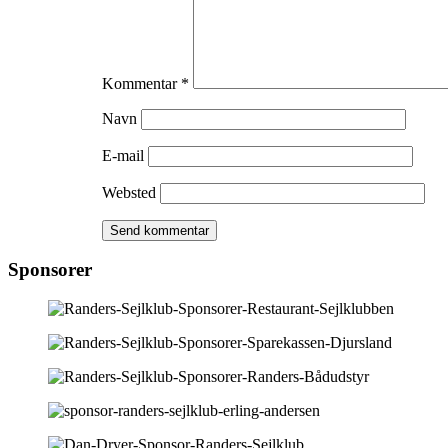
Kommentar
*
Navn
E-mail
Websted
Sponsorer