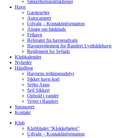
Sikkerhedsinstruktioner
Havn
Gæstesejler
Autocamper
Udvalg – Kontaktinformation
Ansøg om bådplads
Frihavn
Referater fra havneudvalg
Havnereglement for Randers Lystbådehavn
Reglement for Sejlads
Klubkalender
Nyheder
Håndbog
Havnens redningsudstyr
Sikker havn kort
Sejler Apps
Sejl Sikkert
Ophold i vandet
Vejret i Randers
Sponsorer
Kontakt
Klub
Klubbladet “Klokkebøjen”
Udvalg – Kontaktinformation