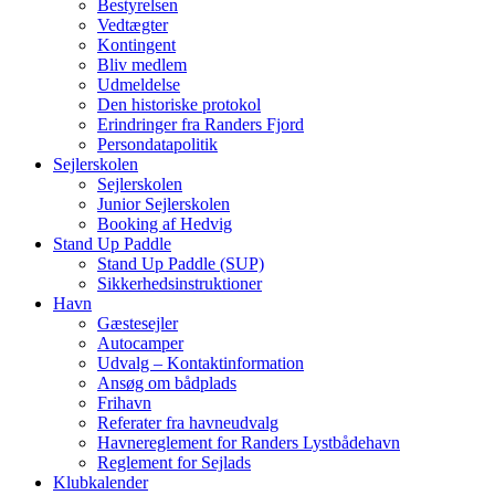
Bestyrelsen
Vedtægter
Kontingent
Bliv medlem
Udmeldelse
Den historiske protokol
Erindringer fra Randers Fjord
Persondatapolitik
Sejlerskolen
Sejlerskolen
Junior Sejlerskolen
Booking af Hedvig
Stand Up Paddle
Stand Up Paddle (SUP)
Sikkerhedsinstruktioner
Havn
Gæstesejler
Autocamper
Udvalg – Kontaktinformation
Ansøg om bådplads
Frihavn
Referater fra havneudvalg
Havnereglement for Randers Lystbådehavn
Reglement for Sejlads
Klubkalender