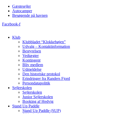
Videre
Gæstesejler
til
Autocamper
indhold
Besøgende på havnen
Facebook-f
Klub
Klubbladet “Klokkebøjen”
Udvalg – Kontaktinformation
Bestyrelsen
Vedtægter
Kontingent
Bliv medlem
Udmeldelse
Den historiske protokol
Erindringer fra Randers Fjord
Persondatapolitik
Sejlerskolen
Sejlerskolen
Junior Sejlerskolen
Booking af Hedvig
Stand Up Paddle
Stand Up Paddle (SUP)