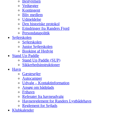
Bestyrelsen
Vedtægter
Kontingent
Bliv medlem
Udmeldelse
Den historiske protokol
Erindringer fra Randers Fjord
Persondatapolitik
Sejlerskolen
Sejlerskolen
Junior Sejlerskolen
Booking af Hedvig
Stand Up Paddle
Stand Up Paddle (SUP)
Sikkerhedsinstruktioner
Havn
Gæstesejler
Autocamper
Udvalg – Kontaktinformation
Ansøg om bådplads
Frihavn
Referater fra havneudvalg
Havnereglement for Randers Lystbådehavn
Reglement for Sejlads
Klubkalender