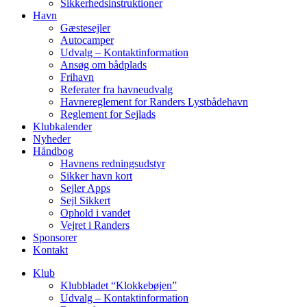
Sikkerhedsinstruktioner
Havn
Gæstesejler
Autocamper
Udvalg – Kontaktinformation
Ansøg om bådplads
Frihavn
Referater fra havneudvalg
Havnereglement for Randers Lystbådehavn
Reglement for Sejlads
Klubkalender
Nyheder
Håndbog
Havnens redningsudstyr
Sikker havn kort
Sejler Apps
Sejl Sikkert
Ophold i vandet
Vejret i Randers
Sponsorer
Kontakt
Klub
Klubbladet “Klokkebøjen”
Udvalg – Kontaktinformation