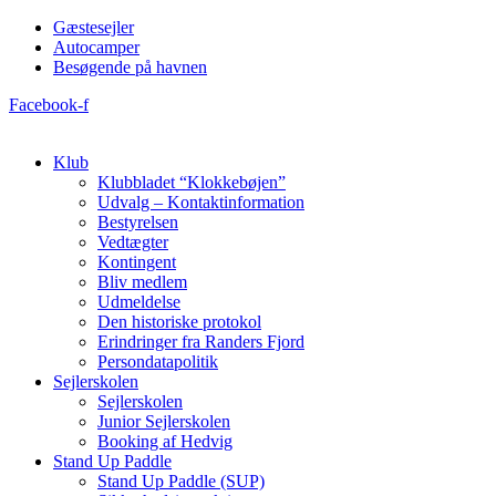
Videre
Gæstesejler
til
Autocamper
indhold
Besøgende på havnen
Facebook-f
Klub
Klubbladet “Klokkebøjen”
Udvalg – Kontaktinformation
Bestyrelsen
Vedtægter
Kontingent
Bliv medlem
Udmeldelse
Den historiske protokol
Erindringer fra Randers Fjord
Persondatapolitik
Sejlerskolen
Sejlerskolen
Junior Sejlerskolen
Booking af Hedvig
Stand Up Paddle
Stand Up Paddle (SUP)