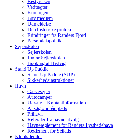
Bestyrelsen
Vedtægter
Kontingent
Bliv medlem
Udmeldelse
Den historiske protokol
Erindringer fra Randers Fjord
Persondatapolitik
Sejlerskolen
Sejlerskolen
Junior Sejlerskolen
Booking af Hedvig
Stand Up Paddle
Stand Up Paddle (SUP)
Sikkerhedsinstruktioner
Havn
Gæstesejler
Autocamper
Udvalg – Kontaktinformation
Ansøg om bådplads
Frihavn
Referater fra havneudvalg
Havnereglement for Randers Lystbådehavn
Reglement for Sejlads
Klubkalender