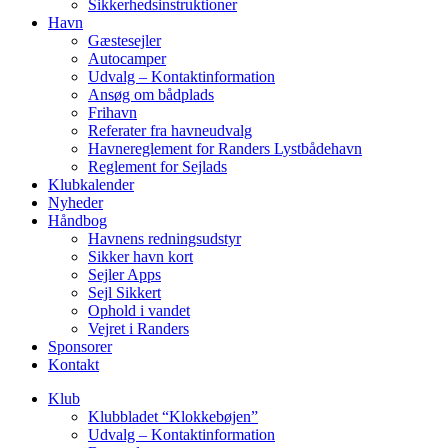
Sikkerhedsinstruktioner
Havn
Gæstesejler
Autocamper
Udvalg – Kontaktinformation
Ansøg om bådplads
Frihavn
Referater fra havneudvalg
Havnereglement for Randers Lystbådehavn
Reglement for Sejlads
Klubkalender
Nyheder
Håndbog
Havnens redningsudstyr
Sikker havn kort
Sejler Apps
Sejl Sikkert
Ophold i vandet
Vejret i Randers
Sponsorer
Kontakt
Klub
Klubbladet “Klokkebøjen”
Udvalg – Kontaktinformation