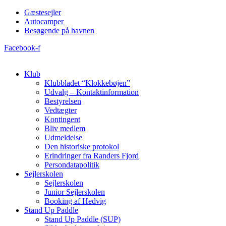
Videre
Gæstesejler
til
Autocamper
indhold
Besøgende på havnen
Facebook-f
Klub
Klubbladet “Klokkebøjen”
Udvalg – Kontaktinformation
Bestyrelsen
Vedtægter
Kontingent
Bliv medlem
Udmeldelse
Den historiske protokol
Erindringer fra Randers Fjord
Persondatapolitik
Sejlerskolen
Sejlerskolen
Junior Sejlerskolen
Booking af Hedvig
Stand Up Paddle
Stand Up Paddle (SUP)