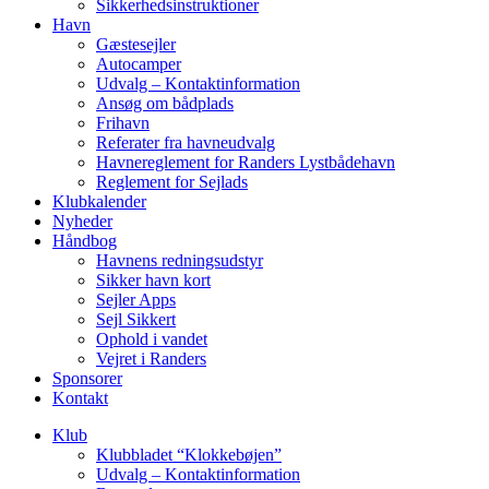
Sikkerhedsinstruktioner
Havn
Gæstesejler
Autocamper
Udvalg – Kontaktinformation
Ansøg om bådplads
Frihavn
Referater fra havneudvalg
Havnereglement for Randers Lystbådehavn
Reglement for Sejlads
Klubkalender
Nyheder
Håndbog
Havnens redningsudstyr
Sikker havn kort
Sejler Apps
Sejl Sikkert
Ophold i vandet
Vejret i Randers
Sponsorer
Kontakt
Klub
Klubbladet “Klokkebøjen”
Udvalg – Kontaktinformation