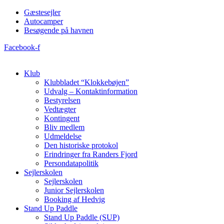
Videre
Gæstesejler
til
Autocamper
indhold
Besøgende på havnen
Facebook-f
Klub
Klubbladet “Klokkebøjen”
Udvalg – Kontaktinformation
Bestyrelsen
Vedtægter
Kontingent
Bliv medlem
Udmeldelse
Den historiske protokol
Erindringer fra Randers Fjord
Persondatapolitik
Sejlerskolen
Sejlerskolen
Junior Sejlerskolen
Booking af Hedvig
Stand Up Paddle
Stand Up Paddle (SUP)