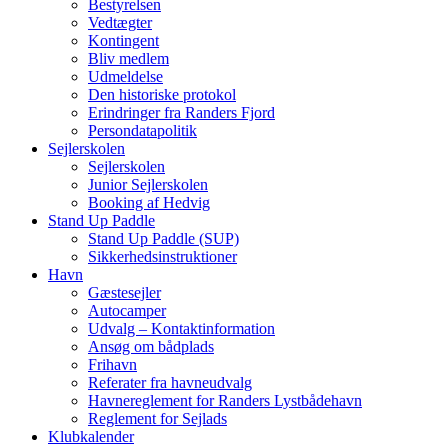
Bestyrelsen
Vedtægter
Kontingent
Bliv medlem
Udmeldelse
Den historiske protokol
Erindringer fra Randers Fjord
Persondatapolitik
Sejlerskolen
Sejlerskolen
Junior Sejlerskolen
Booking af Hedvig
Stand Up Paddle
Stand Up Paddle (SUP)
Sikkerhedsinstruktioner
Havn
Gæstesejler
Autocamper
Udvalg – Kontaktinformation
Ansøg om bådplads
Frihavn
Referater fra havneudvalg
Havnereglement for Randers Lystbådehavn
Reglement for Sejlads
Klubkalender