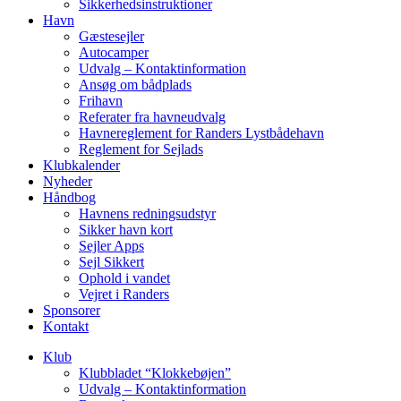
Sikkerhedsinstruktioner
Havn
Gæstesejler
Autocamper
Udvalg – Kontaktinformation
Ansøg om bådplads
Frihavn
Referater fra havneudvalg
Havnereglement for Randers Lystbådehavn
Reglement for Sejlads
Klubkalender
Nyheder
Håndbog
Havnens redningsudstyr
Sikker havn kort
Sejler Apps
Sejl Sikkert
Ophold i vandet
Vejret i Randers
Sponsorer
Kontakt
Klub
Klubbladet “Klokkebøjen”
Udvalg – Kontaktinformation