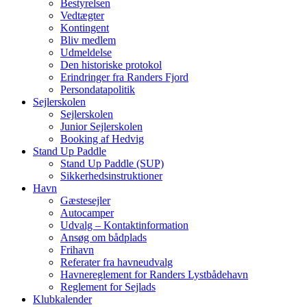
Bestyrelsen
Vedtægter
Kontingent
Bliv medlem
Udmeldelse
Den historiske protokol
Erindringer fra Randers Fjord
Persondatapolitik
Sejlerskolen
Sejlerskolen
Junior Sejlerskolen
Booking af Hedvig
Stand Up Paddle
Stand Up Paddle (SUP)
Sikkerhedsinstruktioner
Havn
Gæstesejler
Autocamper
Udvalg – Kontaktinformation
Ansøg om bådplads
Frihavn
Referater fra havneudvalg
Havnereglement for Randers Lystbådehavn
Reglement for Sejlads
Klubkalender