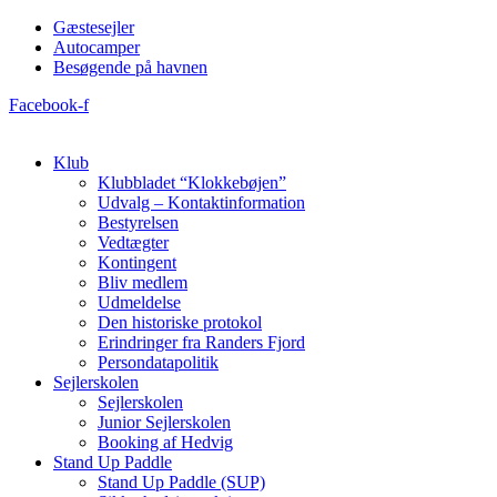
Videre
Gæstesejler
til
Autocamper
indhold
Besøgende på havnen
Facebook-f
Klub
Klubbladet “Klokkebøjen”
Udvalg – Kontaktinformation
Bestyrelsen
Vedtægter
Kontingent
Bliv medlem
Udmeldelse
Den historiske protokol
Erindringer fra Randers Fjord
Persondatapolitik
Sejlerskolen
Sejlerskolen
Junior Sejlerskolen
Booking af Hedvig
Stand Up Paddle
Stand Up Paddle (SUP)