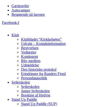
Videre
Gæstesejler
til
Autocamper
indhold
Besøgende på havnen
Facebook-f
Klub
Klubbladet “Klokkebøjen”
Udvalg – Kontaktinformation
Bestyrelsen
Vedtægter
Kontingent
Bliv medlem
Udmeldelse
Den historiske protokol
Erindringer fra Randers Fjord
Persondatapolitik
Sejlerskolen
Sejlerskolen
Junior Sejlerskolen
Booking af Hedvig
Stand Up Paddle
Stand Up Paddle (SUP)