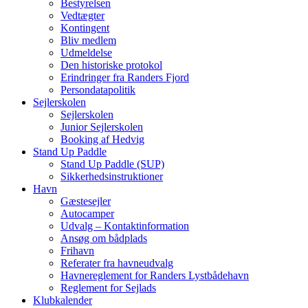
Bestyrelsen
Vedtægter
Kontingent
Bliv medlem
Udmeldelse
Den historiske protokol
Erindringer fra Randers Fjord
Persondatapolitik
Sejlerskolen
Sejlerskolen
Junior Sejlerskolen
Booking af Hedvig
Stand Up Paddle
Stand Up Paddle (SUP)
Sikkerhedsinstruktioner
Havn
Gæstesejler
Autocamper
Udvalg – Kontaktinformation
Ansøg om bådplads
Frihavn
Referater fra havneudvalg
Havnereglement for Randers Lystbådehavn
Reglement for Sejlads
Klubkalender