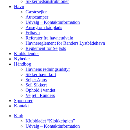
Sikkerhedsinstruktioner
Havn
Gæstesejler
Autocamper
Udvalg – Kontaktinformation
Ansøg om bådplads
Frihavn
Referater fra havneudvalg
Havnereglement for Randers Lystbådehavn
Reglement for Sejlads
Klubkalender
Nyheder
Håndbog
Havnens redningsudstyr
Sikker havn kort
Sejler Apps
Sejl Sikkert
Ophold i vandet
Vejret i Randers
Sponsorer
Kontakt
Klub
Klubbladet “Klokkebøjen”
Udvalg – Kontaktinformation