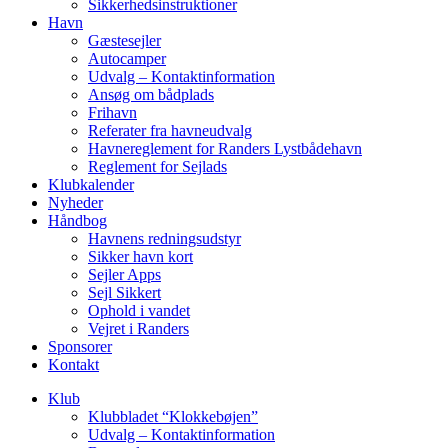
Sikkerhedsinstruktioner
Havn
Gæstesejler
Autocamper
Udvalg – Kontaktinformation
Ansøg om bådplads
Frihavn
Referater fra havneudvalg
Havnereglement for Randers Lystbådehavn
Reglement for Sejlads
Klubkalender
Nyheder
Håndbog
Havnens redningsudstyr
Sikker havn kort
Sejler Apps
Sejl Sikkert
Ophold i vandet
Vejret i Randers
Sponsorer
Kontakt
Klub
Klubbladet “Klokkebøjen”
Udvalg – Kontaktinformation