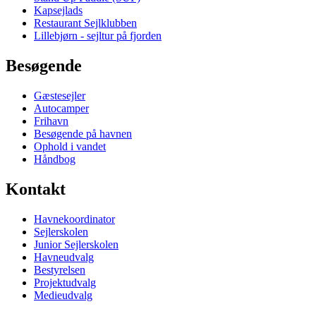
Kapsejlads
Restaurant Sejlklubben
Lillebjørn - sejltur på fjorden
Besøgende
Gæstesejler
Autocamper
Frihavn
Besøgende på havnen
Ophold i vandet
Håndbog
Kontakt
Havnekoordinator
Sejlerskolen
Junior Sejlerskolen
Havneudvalg
Bestyrelsen
Projektudvalg
Medieudvalg