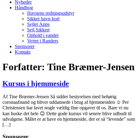
Nyheder
Håndbog
Havnens redningsudstyr
Sikker havn kort
Sejler Apps
Sejl Sikkert
Ophold i vandet
Vejret i Randers
Sponsorer
Kontakt
Forfatter:
Tine Bræmer-Jensen
Kursus i hjemmeside
Af Tine Bræmer-Jensen Så sidder bestyrelsen med behørig
coronaafstand og bliver uddannede i brug af hjemmesiden ☺️ Per
Christensen har lavet nogle vældig fine opgaver til os. Bare vi nu
kan huske det hele 😉 Dette gode kursus vil senere blive udbudt til
udvalgene. Målet er at have en hjemmeside, der er så “levende” som
[…]
Sponsorer