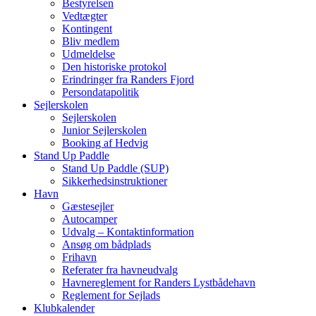
Bestyrelsen
Vedtægter
Kontingent
Bliv medlem
Udmeldelse
Den historiske protokol
Erindringer fra Randers Fjord
Persondatapolitik
Sejlerskolen
Sejlerskolen
Junior Sejlerskolen
Booking af Hedvig
Stand Up Paddle
Stand Up Paddle (SUP)
Sikkerhedsinstruktioner
Havn
Gæstesejler
Autocamper
Udvalg – Kontaktinformation
Ansøg om bådplads
Frihavn
Referater fra havneudvalg
Havnereglement for Randers Lystbådehavn
Reglement for Sejlads
Klubkalender