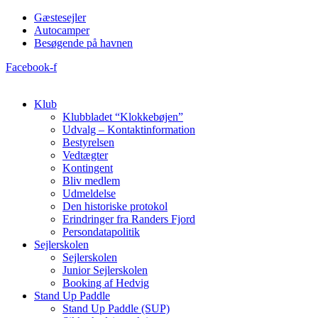
Videre
Gæstesejler
til
Autocamper
indhold
Besøgende på havnen
Facebook-f
Klub
Klubbladet “Klokkebøjen”
Udvalg – Kontaktinformation
Bestyrelsen
Vedtægter
Kontingent
Bliv medlem
Udmeldelse
Den historiske protokol
Erindringer fra Randers Fjord
Persondatapolitik
Sejlerskolen
Sejlerskolen
Junior Sejlerskolen
Booking af Hedvig
Stand Up Paddle
Stand Up Paddle (SUP)