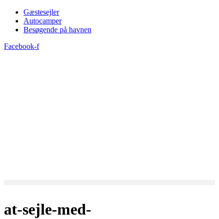
Videre
Gæstesejler
til
Autocamper
indhold
Besøgende på havnen
Facebook-f
at-sejle-med-