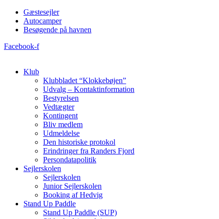
Videre
Gæstesejler
til
Autocamper
indhold
Besøgende på havnen
Facebook-f
Klub
Klubbladet “Klokkebøjen”
Udvalg – Kontaktinformation
Bestyrelsen
Vedtægter
Kontingent
Bliv medlem
Udmeldelse
Den historiske protokol
Erindringer fra Randers Fjord
Persondatapolitik
Sejlerskolen
Sejlerskolen
Junior Sejlerskolen
Booking af Hedvig
Stand Up Paddle
Stand Up Paddle (SUP)