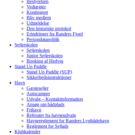
Bestyrelsen
Vedtægter
Kontingent
Bliv medlem
Udmeldelse
Den historiske protokol
Erindringer fra Randers Fjord
Persondatapolitik
Sejlerskolen
Sejlerskolen
Junior Sejlerskolen
Booking af Hedvig
Stand Up Paddle
Stand Up Paddle (SUP)
Sikkerhedsinstruktioner
Havn
Gæstesejler
Autocamper
Udvalg – Kontaktinformation
Ansøg om bådplads
Frihavn
Referater fra havneudvalg
Havnereglement for Randers Lystbådehavn
Reglement for Sejlads
Klubkalender