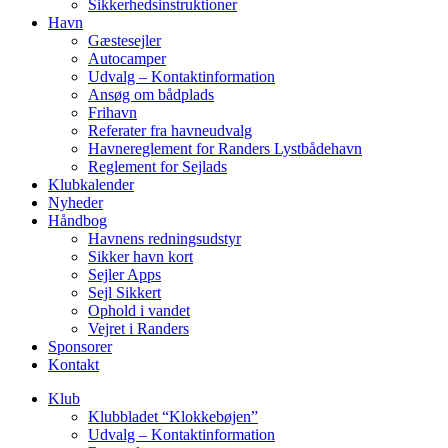
Sikkerhedsinstruktioner
Havn
Gæstesejler
Autocamper
Udvalg – Kontaktinformation
Ansøg om bådplads
Frihavn
Referater fra havneudvalg
Havnereglement for Randers Lystbådehavn
Reglement for Sejlads
Klubkalender
Nyheder
Håndbog
Havnens redningsudstyr
Sikker havn kort
Sejler Apps
Sejl Sikkert
Ophold i vandet
Vejret i Randers
Sponsorer
Kontakt
Klub
Klubbladet “Klokkebøjen”
Udvalg – Kontaktinformation