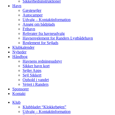
Sikkerhedsinstruktioner
Havn
Gæstesejler
Autocamper
Udvalg – Kontaktinformation
Ansøg om bådplads
Frihavn
Referater fra havneudvalg
Havnereglement for Randers Lystbådehavn
Reglement for Sejlads
Klubkalender
Nyheder
Håndbog
Havnens redningsudstyr
Sikker havn kort
Sejler Apps
Sejl Sikkert
Ophold i vandet
Vejret i Randers
Sponsorer
Kontakt
Klub
Klubbladet “Klokkebøjen”
Udvalg – Kontaktinformation