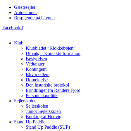
Videre
Gæstesejler
til
Autocamper
indhold
Besøgende på havnen
Facebook-f
Klub
Klubbladet “Klokkebøjen”
Udvalg – Kontaktinformation
Bestyrelsen
Vedtægter
Kontingent
Bliv medlem
Udmeldelse
Den historiske protokol
Erindringer fra Randers Fjord
Persondatapolitik
Sejlerskolen
Sejlerskolen
Junior Sejlerskolen
Booking af Hedvig
Stand Up Paddle
Stand Up Paddle (SUP)