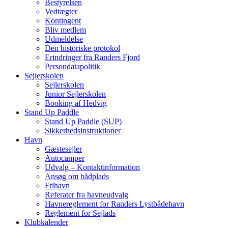
Bestyrelsen
Vedtægter
Kontingent
Bliv medlem
Udmeldelse
Den historiske protokol
Erindringer fra Randers Fjord
Persondatapolitik
Sejlerskolen
Sejlerskolen
Junior Sejlerskolen
Booking af Hedvig
Stand Up Paddle
Stand Up Paddle (SUP)
Sikkerhedsinstruktioner
Havn
Gæstesejler
Autocamper
Udvalg – Kontaktinformation
Ansøg om bådplads
Frihavn
Referater fra havneudvalg
Havnereglement for Randers Lystbådehavn
Reglement for Sejlads
Klubkalender