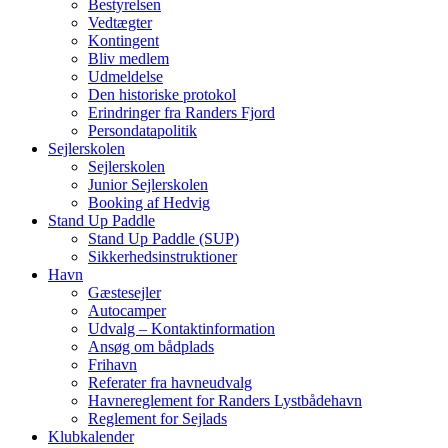
Bestyrelsen
Vedtægter
Kontingent
Bliv medlem
Udmeldelse
Den historiske protokol
Erindringer fra Randers Fjord
Persondatapolitik
Sejlerskolen
Sejlerskolen
Junior Sejlerskolen
Booking af Hedvig
Stand Up Paddle
Stand Up Paddle (SUP)
Sikkerhedsinstruktioner
Havn
Gæstesejler
Autocamper
Udvalg – Kontaktinformation
Ansøg om bådplads
Frihavn
Referater fra havneudvalg
Havnereglement for Randers Lystbådehavn
Reglement for Sejlads
Klubkalender