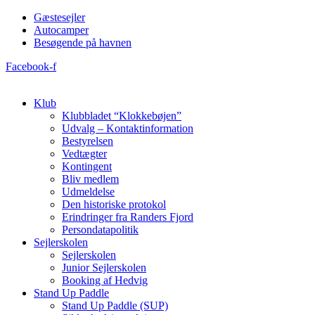
Videre
Gæstesejler
til
Autocamper
indhold
Besøgende på havnen
Facebook-f
Klub
Klubbladet “Klokkebøjen”
Udvalg – Kontaktinformation
Bestyrelsen
Vedtægter
Kontingent
Bliv medlem
Udmeldelse
Den historiske protokol
Erindringer fra Randers Fjord
Persondatapolitik
Sejlerskolen
Sejlerskolen
Junior Sejlerskolen
Booking af Hedvig
Stand Up Paddle
Stand Up Paddle (SUP)