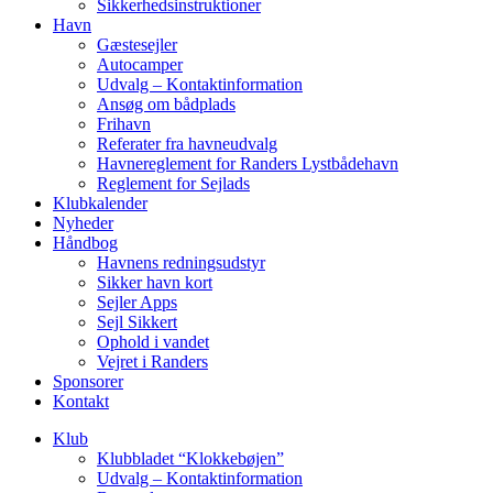
Sikkerhedsinstruktioner
Havn
Gæstesejler
Autocamper
Udvalg – Kontaktinformation
Ansøg om bådplads
Frihavn
Referater fra havneudvalg
Havnereglement for Randers Lystbådehavn
Reglement for Sejlads
Klubkalender
Nyheder
Håndbog
Havnens redningsudstyr
Sikker havn kort
Sejler Apps
Sejl Sikkert
Ophold i vandet
Vejret i Randers
Sponsorer
Kontakt
Klub
Klubbladet “Klokkebøjen”
Udvalg – Kontaktinformation